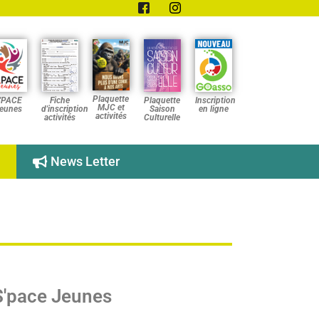
Plaquette
'PACE
Fiche
Plaquette
Inscription
MJC et
eunes
d'inscription
Saison
en ligne
activités
activités
Culturelle
News Letter
S'pace Jeunes