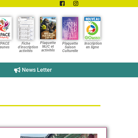
Plaquette
'PACE
Fiche
Plaquette
Inscription
MJC et
eunes
d'inscription
Saison
en ligne
activités
activités
Culturelle
News Letter