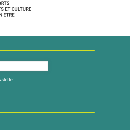
ORTS
S ET CULTURE
N ETRE
sletter