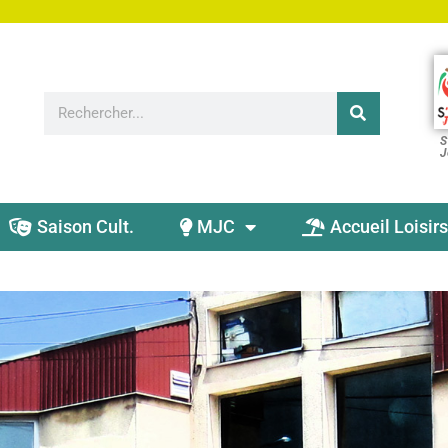
S
J
Saison Cult.
MJC
Accueil Loisirs