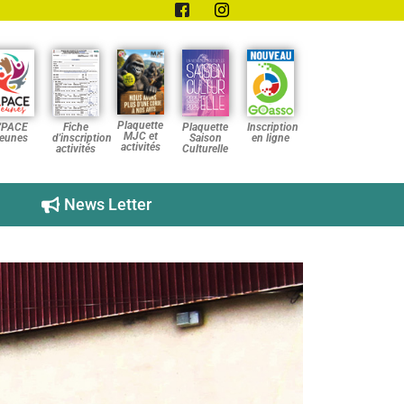
Plaquette
'PACE
Fiche
Plaquette
Inscription
MJC et
eunes
d'inscription
Saison
en ligne
activités
activités
Culturelle
News Letter